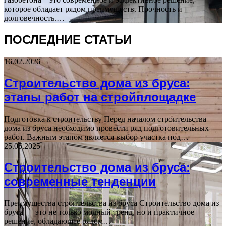
которое обладает рядом преимуществ. Прочность и
долговечность.…
ПОСЛЕДНИЕ СТАТЬИ
16.02.2026
Строительство дома из бруса:
этапы работ на стройплощадке
Подготовка к строительству Перед началом строительства
дома из бруса необходимо провести ряд подготовительных
работ. Важным этапом является выбор участка под…
25.05.2025
Строительство дома из бруса:
современные тенденции
Преимущества строительства из бруса Строительство дома из
бруса — это не только модный тренд, но и практичное
решение, обладающее рядом…