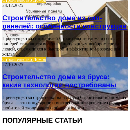
Строительство Домов
24.12.2025
Строительство дома из сип-
панелей: особенности конструкции
Преимущества сип-панелей Строительство дома из сип-
панелей становится все более популярным выбором среди
людей, стремящихся к быстрой и эффективной возведении
жилья.…
Строительство Домов
27.10.2025
Строительство дома из бруса:
какие технологии востребованы
Преимущества строительства из бруса Строительство дома из
бруса — это популярное и востребованное решение среди
любителей экологичного образа жизни и…
ПОПУЛЯРНЫЕ СТАТЬИ