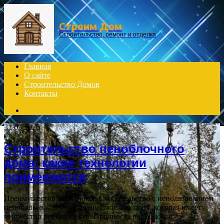
Menu
Строим Дом
Строительство, ремонт и отделка
Главная
О сайте
Строительство Домов
Контакты
Search
for
31.03.2026
Строительство пеноблочного
дома: какие технологии
применяются
Преимущества пеноблоков Строительство с использованием
пеноблоков – это современная технология, которая имеет
множество преимуществ. Прочность пеноблоков