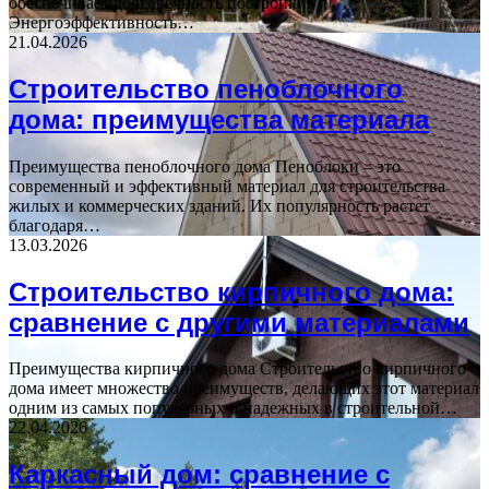
обеспечивает долговечность постройки.
Энергоэффективность…
21.04.2026
Строительство пеноблочного
дома: преимущества материала
Преимущества пеноблочного дома Пеноблоки – это
современный и эффективный материал для строительства
жилых и коммерческих зданий. Их популярность растет
благодаря…
13.03.2026
Строительство кирпичного дома:
сравнение с другими материалами
Преимущества кирпичного дома Строительство кирпичного
дома имеет множество преимуществ, делающих этот материал
одним из самых популярных и надежных в строительной…
22.04.2026
Каркасный дом: сравнение с