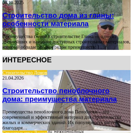
08.10.2025
Строительство дома из глины:
особенности материала
Преимущества глины в строительстве Глина — один из
древнейших и наиболее доступных строительных материалов,
который обладает целым рядом преимуществ: 1.…
ИНТЕРЕСНОЕ
Строительство Домов
21.04.2026
Строительство пеноблочного
дома: преимущества материала
Преимущества пеноблочного дома Пеноблоки – это
современный и эффективный материал для строительства
жилых и коммерческих зданий. Их популярность растет
благодаря…