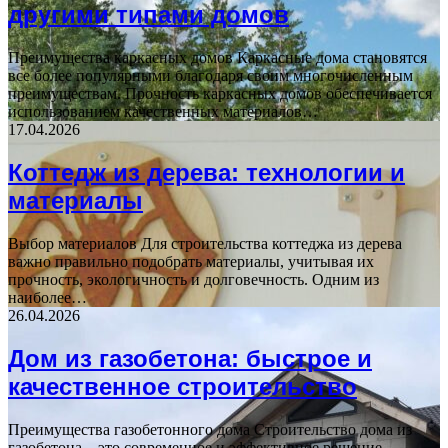
другими типами домов
Преимущества каркасных домов Каркасные дома становятся
все более популярными благодаря своим многочисленным
преимуществам. Прочность каркасных домов обеспечивается
использованием качественных материалов…
17.04.2026
Коттедж из дерева: технологии и
материалы
Выбор материалов Для строительства коттеджа из дерева
важно правильно подобрать материалы, учитывая их
прочность, экологичность и долговечность. Одним из
наиболее…
26.04.2026
Дом из газобетона: быстрое и
качественное строительство
Преимущества газобетонного дома Строительство дома из
газобетона – это современное и эффективное решение,