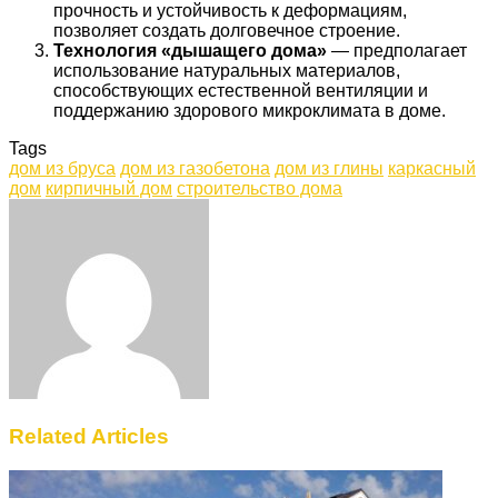
прочность и устойчивость к деформациям,
позволяет создать долговечное строение.
Технология «дышащего дома»
— предполагает
использование натуральных материалов,
способствующих естественной вентиляции и
поддержанию здорового микроклимата в доме.
Tags
дом из бруса
дом из газобетона
дом из глины
каркасный
дом
кирпичный дом
строительство дома
Facebook
Twitter
LinkedIn
Tumblr
Pinterest
Reddit
VKontakte
Odnoklassniki
Skype
WhatsApp
Telegram
Viber
Share
Print
via
Email
Related Articles