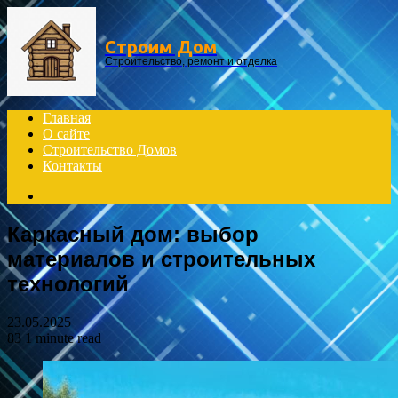
Menu
Строим Дом
Строительство, ремонт и отделка
Главная
О сайте
Строительство Домов
Контакты
Search
for
Каркасный дом: выбор
материалов и строительных
технологий
23.05.2025
83
1 minute read