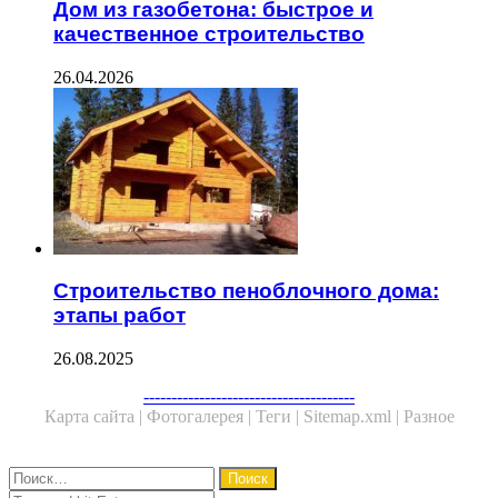
Дом из газобетона: быстрое и
качественное строительство
26.04.2026
Строительство пеноблочного дома:
этапы работ
26.08.2025
Facebook
Twitter
WhatsApp
Telegram
--------------------------------------
Карта сайта |
Фотогалерея |
Теги |
Sitemap.xml |
Разное
Close
Найти: