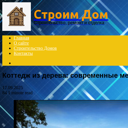
Menu
Строим Дом
Строительство, ремонт и отделка
Главная
О сайте
Строительство Домов
Контакты
Search
for
Коттедж из дерева: современные м
17.09.2025
84
1 minute read