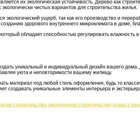
ляется их экологическая устойчивость. Дерево как строи
 экологически чистых вариантов для строительства жилья.
я экологический ущерб, так как его производство и перер
т созданию здорового внутреннего микроклимата в доме, бл
 который обладает способностью регулировать влажность в
оздать уникальный и индивидуальный дизайн вашего дома. 
обавляя уюта и неповторимости вашему жилищу.
рать материал под любой стиль оформления, будь то класс
ляет создавать уникальные элементы интерьера и экстерьер
логии строительства
экологичное строительство
этапы стро