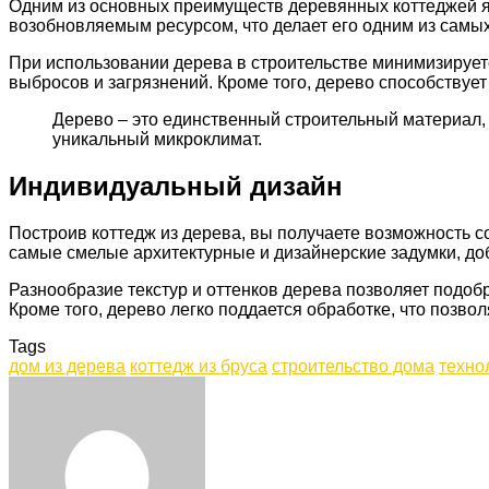
Одним из основных преимуществ деревянных коттеджей яв
возобновляемым ресурсом, что делает его одним из самых
При использовании дерева в строительстве минимизируетс
выбросов и загрязнений. Кроме того, дерево способствуе
Дерево – это единственный строительный материал,
уникальный микроклимат.
Индивидуальный дизайн
Построив коттедж из дерева, вы получаете возможность с
самые смелые архитектурные и дизайнерские задумки, д
Разнообразие текстур и оттенков дерева позволяет подоб
Кроме того, дерево легко поддается обработке, что позво
Tags
дом из дерева
коттедж из бруса
строительство дома
техно
Facebook
Twitter
LinkedIn
Tumblr
Pinterest
Reddit
VKontakte
Odnoklassniki
Skype
WhatsApp
Telegram
Viber
Share
Print
via
Email