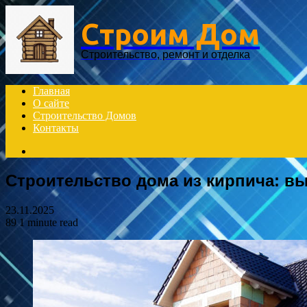
Menu
Строим Дом
Строительство, ремонт и отделка
Главная
О сайте
Строительство Домов
Контакты
Search
for
Строительство дома из кирпича: в
23.11.2025
89
1 minute read