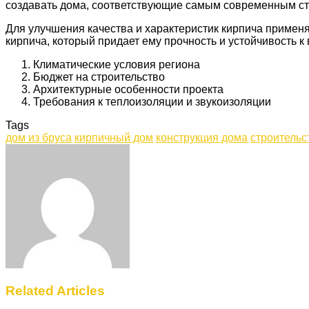
создавать дома, соответствующие самым современным ст
Для улучшения качества и характеристик кирпича примен
кирпича, который придает ему прочность и устойчивость 
Климатические условия региона
Бюджет на строительство
Архитектурные особенности проекта
Требования к теплоизоляции и звукоизоляции
Tags
дом из бруса
кирпичный дом
конструкция дома
строительс
Facebook
Twitter
LinkedIn
Tumblr
Pinterest
Reddit
VKontakte
Odnoklassniki
Skype
WhatsApp
Telegram
Viber
Share
Print
via
Email
Related Articles